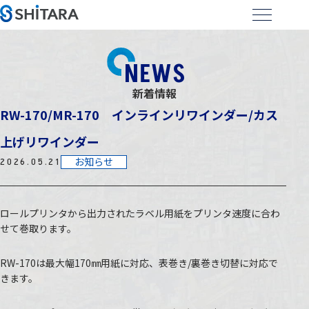
会社紹介
Company
事業紹介
NEWS
Business
新着情報
製品紹介
RW-170/MR-170 インラインリワインダー/カス
Products
上げリワインダー
新着情報
お知らせ
2026.05.21
News
採用情報
ロールプリンタから出力されたラベル用紙をプリンタ速度に合わ
Recruit
せて巻取ります。
RW-170は最大幅170㎜用紙に対応、表巻き/裏巻き切替に対応で
きます。